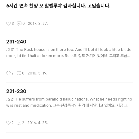
6시간 연속 찬양 오 할렐루야 감사합니다. 고맙습니다.
작성시간
3
0
2017. 3. 27.
231-240
글 내용
. 231 The Rusk house is on there too. And I'll bet if I look a little bit de
eper, I'd find half a dozen more. Rusk의 집도 거기에 있어요. 그리고 조금만
더 깊게 살펴보면 틀림없이 더 많은 증거가 나올 거에요. * I’ll bet 장담하는데, 장담
컨대 * look deeper into ~을 깊게 살펴보다 . 232 I don’t care either way.
작성시간
2
0
2016. 5. 19.
But for your own sake, go upstairs, pack your bags, and get out of he
re before he comes home. 어떤 쪽을 택하든 상관없어요. 하지만 당신 자신을
위해 위층에 올라가서 가방을 싸고 그가 집에..
221-230
글 내용
. 221 He suffers from paranoid hallucinations. What he needs right no
w is rest and medication. 그는 편집증적인 환각에 시달리고 있어요. 지금 그 사
람은 휴식을 취하고 약물치료를 받아야 해요. * suffer 시달리다, 고통 받다 * para
noid 피해망상적인, 편집증적인 * hallucination 환각, 환영 * rest 휴식, 수면 *
작성시간
2
2
2016. 4. 25.
medication 약물 . 222 I’ve served under three presidents before this
one and not once has my quality of service ever been called into que
stion. 저는 현직 대통령 이전에 3명의 대통령을..