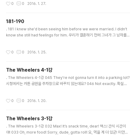
작성시간
0
0
2016. 1. 27.
best(가장 좋은) * perfect 완전한, 완벽한 * same as … ~와 같은 * sunglass
es 선글라스 . The Wheelers 5-2강 063 You can adjust the lenses by pr
essing the button on the side. 옆에 있는 ..
181-190
글 내용
. 181 I knew she'd been seeing him before we were married. I didn't
know she still had feelings for him. 우리가 결혼하기 전에 그녀가 그 남자를
만난 걸 알고 있었어요. 하지만 그에 대한 감정이 여전히 남아있는 줄은 몰랐어요. *
have feeling 감정을 갖다, 미련이 있다, 동정을 갖다 . 182 We've blocked off
작성시간
0
0
2016. 1. 25.
all the major arteries in and out of the area. We've divided the region
into quadrants. 그 지역을 드나드는 모든 주요 도로를 차단했어요. 그 구역을 네
곳으로 나눴고요. * block off 막다, 차단하다 * artery..
The Wheelers 4-1강
글 내용
. The Wheelers 4-1강 045 They're not gonna turn it into a parking lot?
시청에서는 카튼 공원을 주차장으로 바꾸지 않는데요? 046 Not exactly. 확실하
지는 않아. 047 You didn't organize another sit-in, did you? 할아버지가 또
시위를 조직한 건 아니죠, 그렇죠? * gonna ... = going to ... * turn something
작성시간
0
0
2016. 1. 20.
into ... ~을 ...으로 바꾸다 * parking lot 주차장 * Not exactly. 꼭 그런 것은 아
니다. * organize 조직하다 * sit-in 연좌 농성, 시위 * S+V(문장), did you? 부가
의문문 앞의 문장이 긍정이면 뒤에는 부정, 앞의..
The Wheelers 3-1강
글 내용
. The Wheelers 3-1강 032 Max! It’s snack time, dear! 맥스! 간식 시간이
야! 033 Oh, more food! Sorry, dude, gotta roll! 오, 먹을 게 더 있군! 미안해,