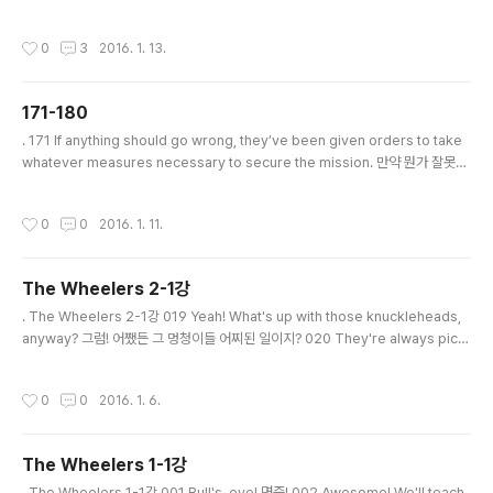
임마, 넌 가야돼! 034 Catch you later! 나중에 봐! * dude (속어) 녀석, 임마 * g
otta… ~해야 한다 = have (got) to… * roll 굴러가다 * Catch ya later! 안녕! 자
작성시간
0
3
2016. 1. 13.
그럼 다음에! = Catch you later! . The Wheelers 3-2강 035 So long. 잘 가.
036 Hutch! Have you seen your mother's sunglasses? 허치야! 너 엄마
선글라스 봤어? 037 Yeah..
171-180
글 내용
. 171 If anything should go wrong, they’ve been given orders to take
whatever measures necessary to secure the mission. 만약 뭔가 잘못된
다면, 그들은 어떤 조치를 취해서라도 임무를 안전하게 완수하라는 명령을 받았어요.
* go wrong 잘못되다 * take measure 조처를 취하다, 방책을 취하다 * secur
작성시간
0
0
2016. 1. 11.
e 안전하게 하다, 확보하다 . 172 You clear your throat a lot. Probably an in
ner ear virus. You might wanna get that checked out? 목을 자주 가다듬으
시는군요. 아마 귀 속에 바이러스가 있나 봐요. 가서 확인해 보는 게 좋..
The Wheelers 2-1강
글 내용
. The Wheelers 2-1강 019 Yeah! What's up with those knuckleheads,
anyway? 그럼! 어쨌든 그 멍청이들 어찌된 일이지? 020 They're always picki
ng on the little guys. 그 녀석들 항상 어린애들을 괴롭힌단 말이야. * What's up
with ...? ~에게 무슨 일 있어? * knucklehead 바보, 멍청이 * anyway 어쨌든 *
작성시간
0
0
2016. 1. 6.
pick on ... ~을 괴롭히다 을 괴롭히다 . The Wheelers 2-2강 021 At least it k
eeps us entertained between missions. 적어도 임무를 수행할 때는 우리는
즐겁잖아. 022 I just hope Bunilla finds ..
The Wheelers 1-1강
글 내용
. The Wheelers 1-1강 001 Bull's-eye! 명중! 002 Awesome! We'll teach