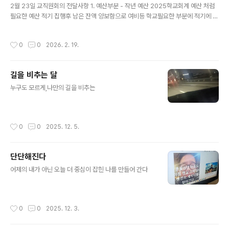
2월 23일 교직원회의 전달사항 1. 예산부분 - 작년 예산 2025학교회계 예산 처럼
필요한 예산 적기 집행후 남은 잔액 양보함으로 여비등 학교필요한 부분에 적기에 잘
사용하였음 감사. 2. 올해예산- 학기초 수업에 필요한 교재 및 학습자료 준비자료를
조기집행 하시기 바랍니다. 3. 특히 예산 사용시 현장학습 체험학습 1박2일 이상 시
작성시간
0
0
2026. 2. 19.
학교운영위원회 승인 여부, 사전답사, 버스계약, 여행자 보험, 학교급식 문제 등 적어
도 몇주 전에 관련 사항들을 행정실 계장님이나 주무 담당관 영양사님선생님과 협조
하여 진행하시기 바랍니다. 4. 관외출장시 여비증빙자료로 숙박비나 주유비를 카드
길을 비추는 달
전표 및 영수증을 여비정산서에 따로 붙임으로 해서 행정실로 제출하셔야 적정한 여
글 내용
비를 지급받을수 있습니다. 특히 별도기관에서 출..
누구도 모르게,나만의 길을 비추는
작성시간
0
0
2025. 12. 5.
단단해진다
글 내용
어제의 내가 아닌 오늘 더 중심이 잡힌 나를 만들어 간다
작성시간
0
0
2025. 12. 3.