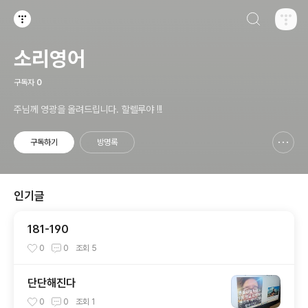
검색하기
티스토리
소리영어
구독자
0
주님께 영광을 올려드립니다. 할렐루야 !!!
구독하기
방명록
신고하기 레이어
열기
인기글
181-190
0
0
조회
5
단단해진다
0
0
조회
1