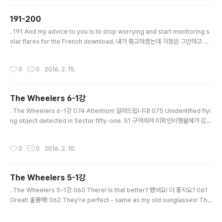
. The Wheelers 7-2강 090 There. 됐어. 091 Now, I just need to plug ev
erything in and ..
191-200
글 내용
. 191 And my advice to you is to stop worrying and start monitoring s
olar flares for the French download. 내가 충고하겠는데 걱정은 그만하고 프
랑스에서 다운로드 할 태양면 폭발이나 관찰하도록 해요. * advice 조언, 충고 * m
onitor 감시[관찰]하다 . 192 You've got access to the USGA network. Lo
작성시간
0
0
2016. 2. 15.
g in and start looking for anything out of the ordinary. 미국 지질 조사소
네트워크에 접속할 수 있잖아요. 들어가서 평소와 다른 점이 있는지 살펴보세요. * U
SGA (USGS) United States Geological Survey 미국..
The Wheelers 6-1강
글 내용
. The Wheelers 6-1강 074 Attention! 알려드립니다! 075 Unidentified flyi
ng object detected in Sector fifty-one. 51 구역에서 미확인비행물체가 감지
됐습니다. 076 Rabbitoid craft of unknown origin. 어디서 왔는지 알 수 없는
토끼 모양의 우주선입니다. * Attention! (안내 방송에서) 알려드립니다. * uniden
작성시간
0
0
2016. 2. 10.
tified flying object 미확인비행물체 = UFO * unidentified 확인되지 않는 * o
bject 물건, 물체 * detect 알아내다, 감지하다 * sector (특히 군대의 통치를 받
고 있는) 지구, 구역 * Rabbitoid craft 토끼 모양의 우주선 * _..
The Wheelers 5-1강
글 내용
. The Wheelers 5-1강 060 There! Is that better? 됐어요! 더 좋지요? 061
Great! 훌륭해! 062 They're perfect - same as my old sunglasses! Tha
nks! 완벽해. 내가 전에 쓰던 선글라스와 똑 같은 걸! 고맙구나! * There! 됐다(일이
나 상황이 끝났을 때 쓰는 표현) * better 더 좋은 good(좋은) - better(더 좋은) -