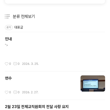
분류 전체보기
주요 글 목록
대표글
공지
인내
글 내용
">
작성시간
0
0
2026. 3. 25.
연수
작성시간
0
0
2026. 2. 27.
2월 23일 전체교직원회의 전달 사항 요지
글 내용