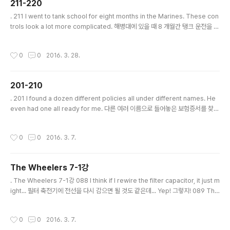
211-220
글 내용
. 211 I went to tank school for eight months in the Marines. These con
trols look a lot more complicated. 해병대에 있을 때 8 개월간 탱크 운전을 배
웠어요. 이 조종판은 훨씬 복잡해 보이네요. * Marines 해병대 * complicated 복
잡한, 까다로운 . 212 Right now I need you to know I love you more than
작성시간
0
0
2016. 3. 28.
anything. And we’re gonna get through this. 그 무엇보다 당신을 더 사랑한
다는 사실을 알아줬으면 해요. 그리고 우린 이 상황을 헤쳐나갈 거에요. * get throu
gh something ~을 통과하다, 헤쳐나가다 . 213 We lo..
201-210
글 내용
. 201 I found a dozen different policies all under different names. He
even had one all ready for me. 다른 여러 이름으로 들어놓은 보험증서를 찾았
어요. 심지어 제 명의로 된 것까지도 준비해놨더군요. * policy 보험 증권 . 202 By
the end of a six-month period, the temperatures across the United S
작성시간
0
0
2016. 3. 7.
tates will reach into the mid-one-hundreds. 6개월의 기간이 끝날 쯤이면
미국 전역의 온도는 백도 중반쯤에 이를 겁니다. * reach into 접어들다, 이르다 . 2
03 I need to stay here and run some di..
The Wheelers 7-1강
글 내용
. The Wheelers 7-1강 088 I think if I rewire the filter capacitor, it just m
ight... 필터 축전기에 전선을 다시 감으면 될 것도 같은데... Yep! 그렇지! 089 Tha
t should do the trick! 이렇게 하면 될 거야! * if ... 만일 ~라면 * rewire ~에 다
시 전선[철사]을 감다 * filter 필터, 여과장치 * capacitor 콘덴서, 축전기 * yep
작성시간
0
0
2016. 3. 7.
응, 그럼(= yes) * should ... ~해야만 한다 * do the trick 성공하다, 효과가 있다